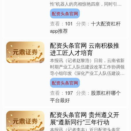
性”机器人的亮相惊艳四座，同时引发
了诸多讨论，包括“机器人里是否藏了
配资头条官网
真人”等，更引出一个....
查看：
101
分类：
十大配资杠杆
app推荐
配资头条官网 云南积极推
进工匠人才培育
本报讯（记者赵黎浩）日前，云南省新
时期产业工人队伍建设改革工作协调领
导小组印发《深化产业工人队伍建设改
革 推进云南省工匠人才培育的若干措
配资头条官网
施》（以下简称《措施》）....
查看：
197
分类：
股票杠杆哪个
平台最好
配资头条官网 贵州遵义开
展“遵新同行”三年行动
本报讯（记者李丰）近日配资头条官