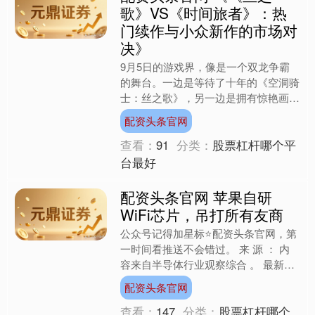
歌》VS《时间旅者》：热
门续作与小众新作的市场对
决》
9月5日的游戏界，像是一个双龙争霸
的舞台。一边是等待了十年的《空洞骑
士：丝之歌》，另一边是拥有惊艳画质
和深度剧情的生存恐怖新作《时间旅
配资头条官网
者：重生曙光》。是否会擦出....
查看：
91
分类：
股票杠杆哪个平
台最好
配资头条官网 苹果自研
WiFi芯片，吊打所有友商
公众号记得加星标⭐️配资头条官网，第
一时间看推送不会错过。 来 源 ： 内
容来自半导体行业观察综合 。 最新报
告显示，iPhone 17 的 N1 网络芯片在
配资头条官网
网....
查看：
147
分类：
股票杠杆哪个