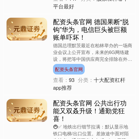
平台最好
配资头条官网 德国果断“脱
钩”华为，电信巨头被巨额
账单吓坏！
德国总理默茨最近在柏林举办的一场商
业会议上公开宣布，未来的6G网络建
设，将把等中国供应商完全排除在外。
这实际上是把从去年就已经开始的5G
配资头条官网
网络“去中国化”进程又....
查看：
93
分类：
十大配资杠杆
app推荐
配资头条官网 公共出行功
能又双叒升级！通勤党狂
喜！
🚇✅ 地铁出行细节拉满：默认显示地
铁口电梯/出口位置。差旅途中面对陌