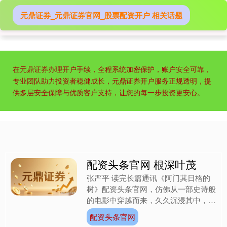
元鼎证券_元鼎证券官网_股票配资开户 相关话题
在元鼎证券办理开户手续，全程系统加密保护，账户安全可靠，
专业团队助力投资者稳健成长，元鼎证券开户服务正规透明，提
供多层安全保障与优质客户支持，让您的每一步投资更安心。
配资头条官网 根深叶茂
张严平 读完长篇通讯《阿门其日格的
树》配资头条官网，仿佛从一部史诗般
的电影中穿越而来，久久沉浸其中，不
能走出，每一个独一无二的人物，每一
配资头条官网
段血脉偾张的传奇，每一颗....