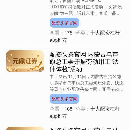
最近，恒隆广场“HOME TO
LUXURY”盛装派对正式启动，以“跃然
云尚”为主题，通过艺术、音乐与品牌
共创，打造沉浸式消费场景。 本次活
配资头条官网
动不仅是商场主动创新....
沪深300
4694.44
+43.13
+0.93%
查看：
175
分类：
十大配资杠杆
app推荐
配资头条官网 内蒙古乌审
旗总工会开展劳动用工“法
律体检”活动
中工网讯 11月11日，内蒙古自治区鄂
尔多斯市乌审旗总工会聚焦外卖、快递
等重点行业配资头条官网，开展劳动用
北证50
1134.24
+11.37
+1.01%
工“法律体检”活动。 活动中，工作人员
配资头条官网
通过查阅企业规章....
查看：
168
分类：
十大配资杠杆
app推荐
配资头条官网 内蒙古巴林