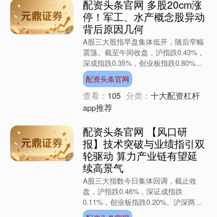
配资头条官网 多股20cm涨
停！军工、水产概念股异动
背后原因几何
A股三大股指早盘集体低开，随后窄幅
震荡。截至午间收盘，沪指跌0.43%，
深成指跌0.35%，创业板指跌0.80%。
两市半日成交1.27万亿元，较昨日329
配资头条官网
亿元....
查看：
105
分类：
十大配资杠杆
app推荐
配资头条官网 【风口研
报】技术突破与业绩指引双
轮驱动 算力产业链有望延
续高景气
A股三大指数今日集体回调，截止收
盘，沪指跌0.46%，深证成指跌
0.11%，创业板指跌0.20%。沪深两市
成交额超过1.9万亿，较上一交易日小