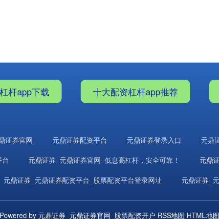
杠杆app下载
十大配资杠杆app推荐
鼎证券官网
元鼎证券配资平台
元鼎证券登录入口
元鼎证
平台
元鼎证券_元鼎证券官网_低息高杠杆，安全可靠！
元鼎证
元鼎证券_元鼎证券配资平台_股票配资平台登录网址
元鼎证券_
Powered by
元鼎证券_元鼎证券官网_股票配资开户
RSS地图
HTML地