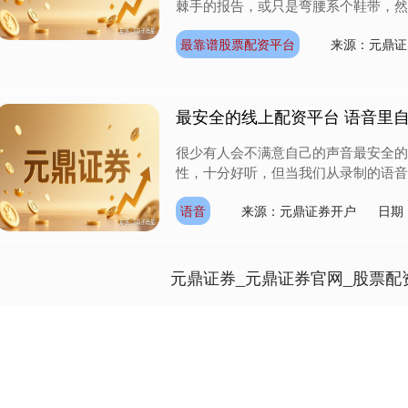
棘手的报告，或只是弯腰系个鞋带，然后
最靠谱股票配资平台
来源：元鼎证
最安全的线上配资平台 语音里
很少有人会不满意自己的声音最安全的
性，十分好听，但当我们从录制的语音中
语音
来源：元鼎证券开户
日期：
元鼎证券_元鼎证券官网_股票配