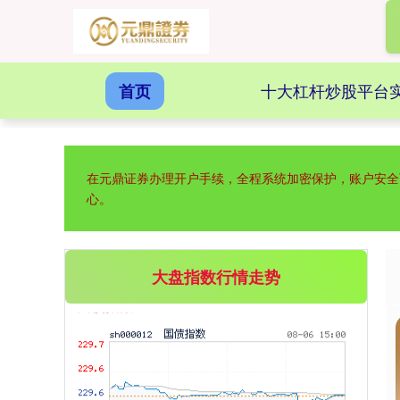
十大杠杆炒股平台实
首页
基金指数
7229.80
-1.63
-0.02%
在元鼎证券办理开户手续，全程系统加密保护，账户安全
心。
大盘指数行情走势
国债指数
229.59
-0.00
0.00%