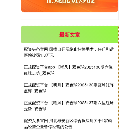
北证50
1122.88
+3.42
+0.30%
最新文章
配资头条官网 因擅自开展终止妊娠手术，任丘和谐
医院被罚1.8万元
正规配资平台app 【嘲风】双色球2025136期六位
红球走势_双色球
创业板指
3515.56
-19.58
-0.55%
正规配资平台 【明月】双色球2025136期蓝球矩阵
点评_双色球
正规配资平台 【嘲风】双色球2025137期六位红球
走势_双色球
配资头条官网 河北雄安新区综合执法局关于1家药
品经营企业暂停经营的公告