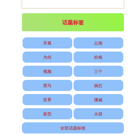
基金指数
7229.80
-1.63
-0.02%
话题标签
开展
云南
为何
价格
国债指数
229.59
-0.00
0.00%
视频
三个
黑马
疯狂
世界
挪威
新型
火箭
全部话题标签
期指IC0
7730.00
-1.00
-0.01%