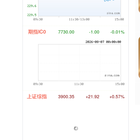
期指IC0
7730.00
-1.00
-0.01%
上证综指
3900.35
+21.92
+0.57%