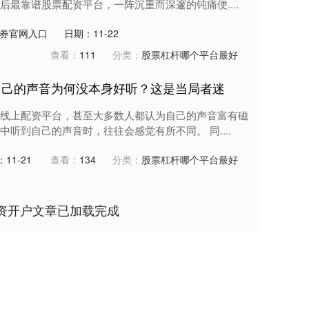
最靠谱股票配资平台，一阵沉重而深邃的钝痛便....
券官网入口
日期：11-22
查看：
111
分类：
股票杠杆哪个平台最好
自己的声音为何没本身好听？这是当局者迷
线上配资平台，甚至大多数人都认为自己的声音富有磁
听到自己的声音时，往往会感觉有所不同。 同....
11-21
查看：
134
分类：
股票杠杆哪个平台最好
资开户文章已加载完成