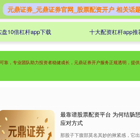
元鼎证券_元鼎证券官网_股票配资开户 相关话
盘10倍杠杆app下载
十大配资杠杆app推
可靠，专业团队助力投资者稳健成长，元鼎证券开户服务正规透明，提供
最靠谱股票配资平台 为何结肠
应对方式
那股子下腹部莫名其妙的揪紧感，它出