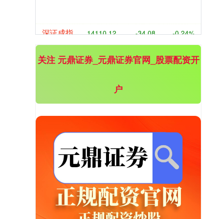
深证成指
14110.12
-34.08
-0.24%
关注 元鼎证券_元鼎证券官网_股票配资开
户
沪深300
4651.31
-6.85
-0.15%