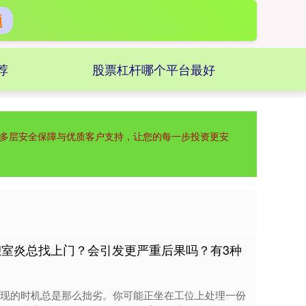
题
荐
股票杠杆哪个平台最好
多层安全保障与优质客户支持，让您的每一步投资更安
憩室炎总找上门？会引发更严重后果吗？有3种
现的时机总是那么拙劣。你可能正坐在工位上处理一份