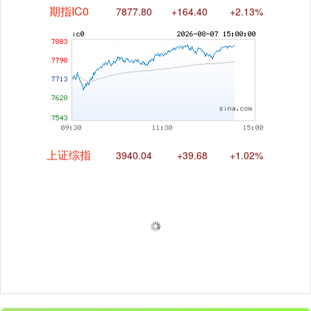
期指IC0
7877.80
+164.40
+2.13%
上证综指
3940.04
+39.68
+1.02%
深证成指
14311.01
+200.89
+1.42%