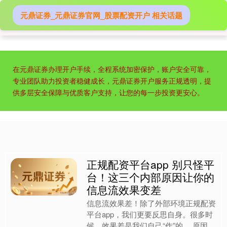
元鼎证券_元鼎证券官网_股票配资开户 相关话题
北证50
1134.24
+11.37
+1.01%
在元鼎证券办理开户手续，全程系统加密保护，账户安全可靠，
专业团队助力投资者稳健成长，元鼎证券开户服务正规透明，提
供多层安全保障与优质客户支持，让您的每一步投资更安心。
创业板指
3563.12
+47.56
+1.35%
正规配资平台app 别只怪平
台！这三个内部原因让你的
信息流效果变差
信息流效果差！除了外部环境正规配资
平台app，我们更要反思自身。很多时
候，效果差是我们自己“作”的。 原因