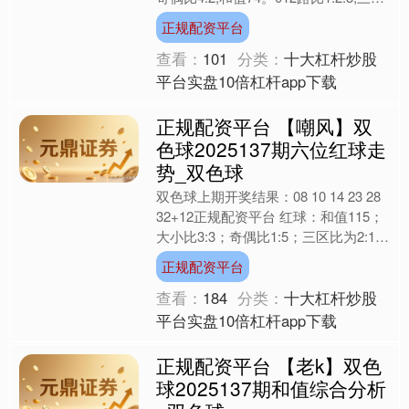
比:4:0....
正规配资平台
查看：
101
分类：
十大杠杆炒股
平台实盘10倍杠杆app下载
正规配资平台 【嘲风】双
色球2025137期六位红球走
势_双色球
双色球上期开奖结果：08 10 14 23 28
32+12正规配资平台 红球：和值115；
大小比3:3；奇偶比1:5；三区比为2:1:3
蓝球：大小：大；奇偶....
正规配资平台
查看：
184
分类：
十大杠杆炒股
平台实盘10倍杠杆app下载
正规配资平台 【老k】双色
球2025137期和值综合分析