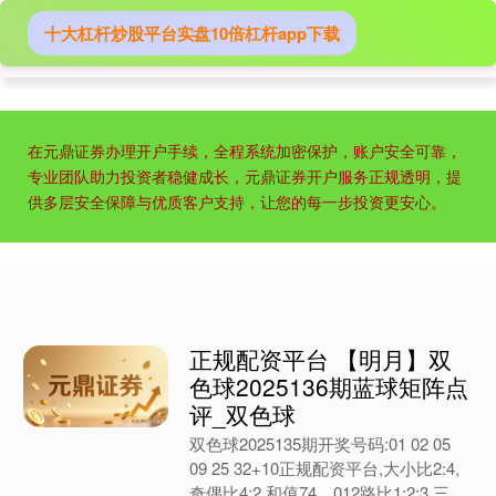
十大杠杆炒股平台实盘10倍杠杆app下载
在元鼎证券办理开户手续，全程系统加密保护，账户安全可靠，
专业团队助力投资者稳健成长，元鼎证券开户服务正规透明，提
供多层安全保障与优质客户支持，让您的每一步投资更安心。
正规配资平台 【明月】双
色球2025136期蓝球矩阵点
评_双色球
双色球2025135期开奖号码:01 02 05
09 25 32+10正规配资平台,大小比2:4,
奇偶比4:2,和值74。012路比1:2:3,三区