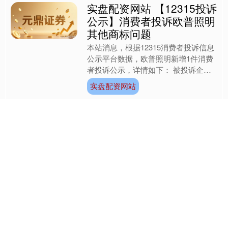
实盘配资网站 【12315投诉
公示】消费者投诉欧普照明
其他商标问题
本站消息，根据12315消费者投诉信息
公示平台数据，欧普照明新增1件消费
者投诉公示，详情如下： 被投诉企
业：欧普照明股份有限公司投诉基本信
实盘配资网站
息：2025年09月1....
查看：
218
分类：
十大杠杆炒股
平台实盘10倍杠杆app下载
正规配资十大排名 欧洲提
交修改版和平计划 涵盖乌
克兰安全保障方式
总台记者当地时间11月23日获悉，一
份文件显示，欧洲方面提交了修改后的
美方“和平计划”，反对限制基辅武装力
量和领土让步的提议。 这份为日内瓦
正规配资十大排名
谈判准备的文件提议，....