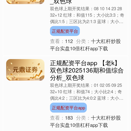
_双色球
双色球上期开奖结果：08 10 14 23 28
32+12 红球：和值115；大小比3:3；奇
偶比1:5；三区比为2:1:3 蓝球：大小：
大；奇偶：偶；质合：....
正规配资平台
查看：
112
分类：
十大杠杆炒股
平台实盘10倍杠杆app下载
正规配资平台app 【老k】
双色球2025136期和值综合
分析_双色球
双色球上期开奖结果：01 02 05 09 25
32+10 红球：和值74；大小比2:4；奇
偶比4:2；三区比为4:0:2 蓝球：大小：
大；奇偶：偶；质合：合....
正规配资平台app
查看：
183
分类：
十大杠杆炒股
平台实盘10倍杠杆app下载