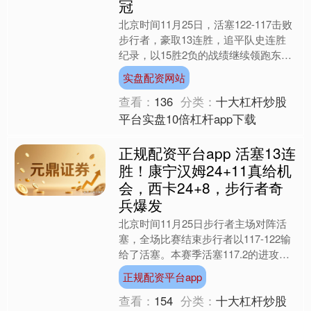
冠
北京时间11月25日，活塞122-117击败
步行者，豪取13连胜，追平队史连胜
纪录，以15胜2负的战绩继续领跑东
部。坎宁安24分11篮板6助攻，杜伦17
实盘配资网站
分12篮....
查看：
136
分类：
十大杠杆炒股
平台实盘10倍杠杆app下载
正规配资平台app 活塞13连
胜！康宁汉姆24+11真给机
会，西卡24+8，步行者奇
兵爆发
北京时间11月25日步行者主场对阵活
塞，全场比赛结束步行者以117-122输
给了活塞。本赛季活塞117.2的进攻效
率排在联盟第9的位置，110的防守效
正规配资平台app
率更是高居....
查看：
154
分类：
十大杠杆炒股