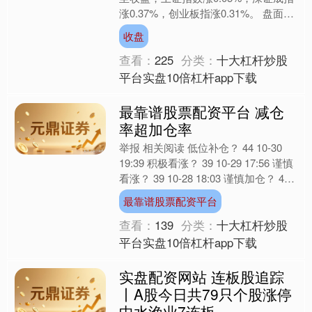
涨0.37%，创业板指涨0.31%。 盘面
上，军工、卫星导航、低空经济、AI应
收盘
用、云....
查看：
225
分类：
十大杠杆炒股
平台实盘10倍杠杆app下载
最靠谱股票配资平台 减仓
率超加仓率
举报 相关阅读 低位补仓？ 44 10-30
19:39 积极看涨？ 39 10-29 17:56 谨慎
看涨？ 39 10-28 18:03 谨慎加仓？ 40
....
最靠谱股票配资平台
查看：
139
分类：
十大杠杆炒股
平台实盘10倍杠杆app下载
实盘配资网站 连板股追踪
丨A股今日共79只个股涨停
中水渔业7连板