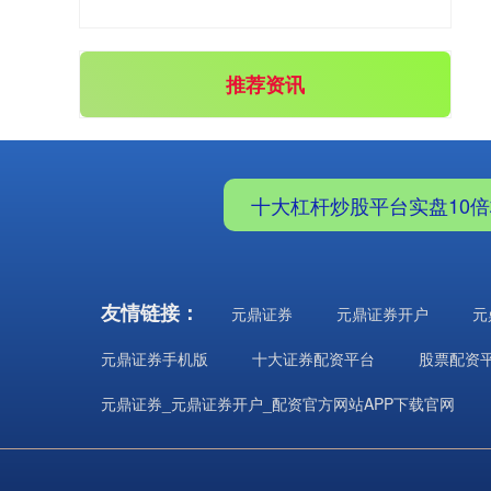
期指IC0
7809.20
+95.80
+1.24%
推荐资讯
十大杠杆炒股平台实盘10倍
友情链接：
元鼎证券
元鼎证券开户
元
元鼎证券手机版
十大证券配资平台
股票配资
元鼎证券_元鼎证券开户_配资官方网站APP下载官网