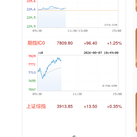
期指IC0
7809.80
+96.40
+1.25%
上证综指
3913.85
+13.50
+0.35%