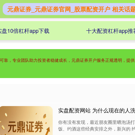
元鼎证券_元鼎证券官网_股票配资开户 相关话
盘10倍杠杆app下载
十大配资杠杆app推
可靠，专业团队助力投资者稳健成长，元鼎证券开户服务正规透明，提供
实盘配资网站 为什么现在的人洗
你有没有发现，最近朋友圈里晒泡汤打
饭、约酒这些经典安排之外，新兴的 约