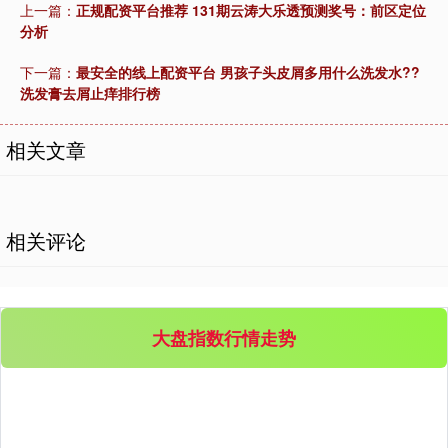
上一篇：
正规配资平台推荐 131期云涛大乐透预测奖号：前区定位
分析
下一篇：
最安全的线上配资平台 男孩子头皮屑多用什么洗发水??
洗发膏去屑止痒排行榜
相关文章
相关评论
大盘指数行情走势