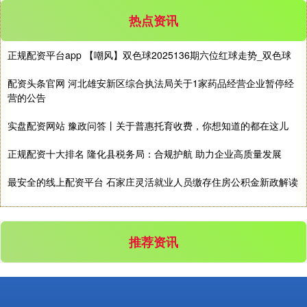
热点资讯
深证成指
14305.92
-5.09
-0.04%
正规配资平台app 【嘲风】双色球2025136期六位红球走势_双色球
配资头条官网 河北雄安新区综合执法局关于1家药品经营企业暂停经
营的公告
实盘配资网站 豫政问答丨关于普惠托育收费，你想知道的都在这儿
正规配资十大排名 隆化县税务局：合规护航 助力企业高质量发展
沪深300
4699.76
+5.32
+0.11%
最安全的线上配资平台 石家庄灵活就业人员缴存住房公积金新政解读
推荐资讯
北证50