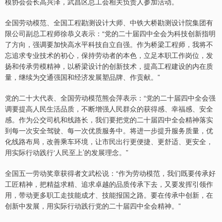
模协会会长高兴泽，武昌区总工会相关负责人参加活动。
全国劳动模范、全国工程勘测设计大师、中铁大桥勘测设计院集团有
限公司副总工程师徐恭义表示：“党的二十届四中全会为科技创新指明
了方向，强调要加快高水平科技自立自强。作为桥梁工程师，我将不
忘追求专业技术的初心，保持劳动者的本色，立足本职工作岗位，发
扬和传承劳模精神，以桥梁设计的创新技术，提高工程建设的内在质
量，继续为交通强国和经济发展塑品牌、作贡献。”
党的二十大代表、全国劳动模范熊会萍表示：“党的二十届四中全会强
调要提高人民生活品质，不断增强人民群众的获得感、幸福感、安全
感。作为公交司机和线路长，我们要把党的二十届四中全会精神落实
到每一次安全驾驶、每一次优质服务中。将进一步提升服务质量，优
化线路布局，改善乘车环境，让市民出行更便捷、更舒适、更安全，
用实际行动践行‘人民至上’的发展理念。”
全国五一劳动奖章获得者文武松说：“作为劳动模范，我们既要传承好
工匠精神，把精益求精、追求卓越的品质传承下去，又要发挥引领作
用，带动更多职工走技能成才、技能报国之路。要在传承中创新，在
上证综指
3963.96
+23.92
+0.61%
创新中发展，用实际行动践行党的二十届四中全会精神。”