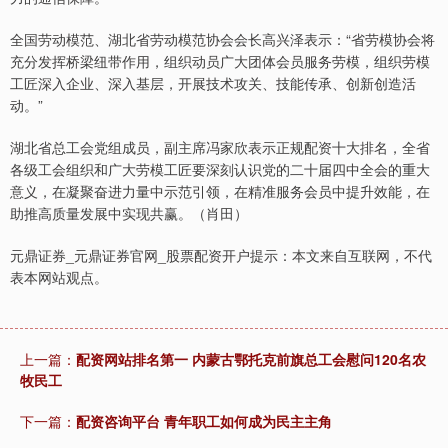
全国劳动模范、湖北省劳动模范协会会长高兴泽表示：“省劳模协会将
充分发挥桥梁纽带作用，组织动员广大团体会员服务劳模，组织劳模
工匠深入企业、深入基层，开展技术攻关、技能传承、创新创造活
动。”
北证50
1123.44
-10.81
-0.95%
湖北省总工会党组成员，副主席冯家欣表示正规配资十大排名，全省
各级工会组织和广大劳模工匠要深刻认识党的二十届四中全会的重大
意义，在凝聚奋进力量中示范引领，在精准服务会员中提升效能，在
助推高质量发展中实现共赢。（肖田）
元鼎证券_元鼎证券官网_股票配资开户提示：本文来自互联网，不代
表本网站观点。
创业板指
3534.22
-28.90
-0.81%
上一篇：
配资网站排名第一 内蒙古鄂托克前旗总工会慰问120名农
牧民工
下一篇：
配资咨询平台 青年职工如何成为民主主角