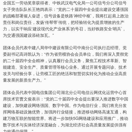
全国五一劳动奖章获得者、中铁武汉电气化局一公司信号分公司信号
女子突击队队长王艳鸽表示：“党的二十届四中全会提出建设交通强国
的战略部署催人奋进，信号设备是铁路‘神经中枢’，我将扛起肩上政治
责任和岗位责任，发扬‘传帮带’传统，把经验转化为提质增效的生产
力，以实干响应‘建设现代化产业体系’的号召，当好铁路安全‘哨兵’，
为交通强国建设添砖加瓦。”
团体会员代表中建八局华中建设有限公司中南分公司执行总经理、党
深证成指
14305.62
-5.38
-0.04%
委副书记高诗凯认为：“作为省劳模协会会员单位，我们将深入贯彻党
的二十届四中全会精神，认真履行会员义务，聚焦工程技术革新、智
能建造、安全生产、质量管理等核心业务。通过开展专题问诊、技术
攻关与经验分享，让劳模工匠的绝活和智慧切实转化为推动企业高质
量发展的新质生产力。”
团体会员代表中国电信集团公司湖北分公司电信云网优化运营中心首
席技术官曹文俊表示：“党的二十届四中全会提出要深入推进数字中国
建设，加快建设网络强国、数字中国。作为电信行业，我们将充分发
沪深300
4699.83
+5.39
+0.11%
挥网络基础设施优势，加强跨行业链接，推进移动网络高速互通，构
建万物互联的智能世界。将进一步加快5G网络建设和应用推广，推动
数字技术与实体经济深度融合，为湖北经济社会高质量发展提供强有
力的通信保障。”