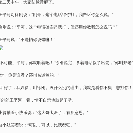
第二天中午，大家陆续睡醒了。
王平河对徐刚说：“刚哥，这个电话得你打，我告诉你怎么说。”
徐刚说：“平河，这个电话确实得我打，但还用你教我怎么说吗？”
王平河说：“不是怕你说错嘛！”
“不可能。平河，你就听着吧！”徐刚说完，拿着电话拨了出去，“你叫郑老
“对，你是谁呀？还指名道姓的。”
“听好了，我姓徐，叫徐刚。没什么别的理由，我就是看你不爽，想打你！
“哈哈”王平河一看，情不自禁地鼓起了掌。
小贤抽着小快乐说：“这大哥太派了，有那意思。”
白小航笑着说：“可以，可以，比我都狂。”