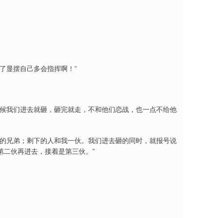
了显摆自己多会指挥啊！”
时候我们进去就砸，砸完就走，不和他们恋战，也一点不给他
你的兄弟；剩下的人和我一伙。我们进去砸的同时，就报号说
第二伙再进去，接着是第三伙。”