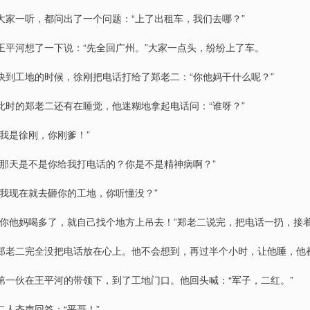
大家一听，都问出了一个问题：“上了出租车，我们去哪？”
王平河想了一下说：“先全回广州。”大家一点头，纷纷上了车。
快到工地的时候，徐刚把电话打给了郑老二：“你他妈干什么呢？”
此时的郑老二还有在睡觉，他迷糊地拿起电话问：“谁呀？”
“我是徐刚，你刚爹！”
“那天是不是你给我打电话的？你是不是精神病啊？”
“我现在就去砸你的工地，你听懂没？”
“你他妈喝多了，就自己找个地方上吊去！”郑老二说完，把电话一扔，接
郑老二完全没把电话放在心上。他不会想到，再过半个小时，让他睡，他
第一伙在王平河的带领下，到了工地门口。他回头喊：“军子，二红。”
二人齐声回答：“平哥！”