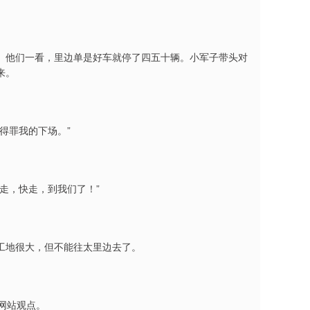
。他们一看，里边单是好车就停了四五十辆。小军子带头对
来。
。
得罪我的下场。”
走，快走，到我们了！”
工地很大，但不能往太里边去了。
网站观点。