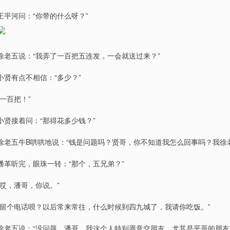
王平河问：“你带的什么呀？”
徐老五说：“我弄了一百把五连发，一会就送过来？”
小贤有点不相信：“多少？”
“一百把！”
小贤接着问：“那得花多少钱？”
徐老五牛B哄哄地说：“钱是问题吗？贤哥，你不知道我怎么回事吗？我徐
潘革听完，眼珠一转：“那个，五兄弟？”
“哎，潘哥，你说。”
“留个电话呗？以后常来常往，什么时候到四九城了，我请你吃饭。”
徐老五说：“没问题，潘哥。我这个人特别愿意交朋友。尤其是平哥的朋友