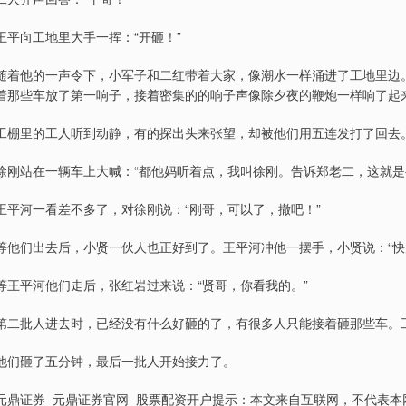
王平向工地里大手一挥：“开砸！”
随着他的一声令下，小军子和二红带着大家，像潮水一样涌进了工地里边
着那些车放了第一响子，接着密集的的响子声像除夕夜的鞭炮一样响了起
工棚里的工人听到动静，有的探出头来张望，却被他们用五连发打了回去
徐刚站在一辆车上大喊：“都他妈听着点，我叫徐刚。告诉郑老二，这就是
王平河一看差不多了，对徐刚说：“刚哥，可以了，撤吧！”
等他们出去后，小贤一伙人也正好到了。王平河冲他一摆手，小贤说：“快
等王平河他们走后，张红岩过来说：“贤哥，你看我的。”
第二批人进去时，已经没有什么好砸的了，有很多人只能接着砸那些车。
他们砸了五分钟，最后一批人开始接力了。
元鼎证券_元鼎证券官网_股票配资开户提示：本文来自互联网，不代表本