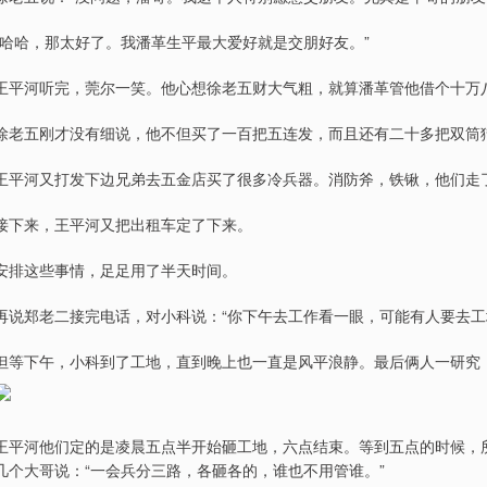
“哈哈，那太好了。我潘革生平最大爱好就是交朋好友。”
王平河听完，莞尔一笑。他心想徐老五财大气粗，就算潘革管他借个十万
徐老五刚才没有细说，他不但买了一百把五连发，而且还有二十多把双筒
王平河又打发下边兄弟去五金店买了很多冷兵器。消防斧，铁锹，他们走
接下来，王平河又把出租车定了下来。
安排这些事情，足足用了半天时间。
再说郑老二接完电话，对小科说：“你下午去工作看一眼，可能有人要去工
但等下午，小科到了工地，直到晚上也一直是风平浪静。最后俩人一研究
王平河他们定的是凌晨五点半开始砸工地，六点结束。等到五点的时候，
几个大哥说：“一会兵分三路，各砸各的，谁也不用管谁。”