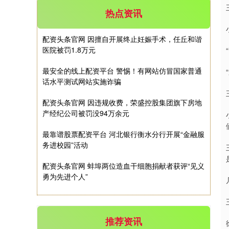
深证成指
14311.01
+200.89
+1.42%
热点资讯
配资头条官网 因擅自开展终止妊娠手术，任丘和谐
医院被罚1.8万元
最安全的线上配资平台 警惕！有网站仿冒国家普通
话水平测试网站实施诈骗
配资头条官网 因违规收费，荣盛控股集团旗下房地
沪深300
4694.44
+43.13
+0.93%
产经纪公司被罚没94万余元
最靠谱股票配资平台 河北银行衡水分行开展“金融服
务进校园”活动
配资头条官网 蚌埠两位造血干细胞捐献者获评“见义
勇为先进个人”
北证50
1134.24
+11.37
+1.01%
推荐资讯