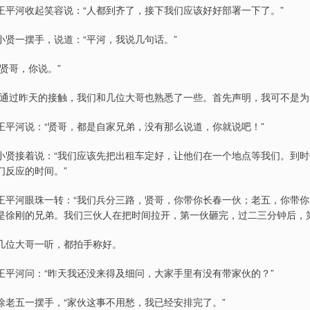
王平河收起笑容说：“人都到齐了，接下我们应该好好部署一下了。”
小贤一摆手，说道：“平河，我说几句话。”
“贤哥，你说。”
“通过昨天的接触，我们和几位大哥也熟悉了一些。首先声明，我可不是为
王平河说：“贤哥，都是自家兄弟，没有那么说道，你就说吧！”
小贤接着说：“我们应该先把出租车定好，让他们在一个地点等我们。到
们反应的时间。”
王平河眼珠一转：“我们兵分三路，贤哥，你带你长春一伙；老五，你带
是徐刚的兄弟。我们三伙人在把时间拉开，第一伙砸完，过二三分钟后，
几位大哥一听，都拍手称好。
王平河问：“昨天我还没来得及细问，大家手里有没有带家伙的？”
徐老五一摆手，“家伙这事不用愁，我已经安排完了。”