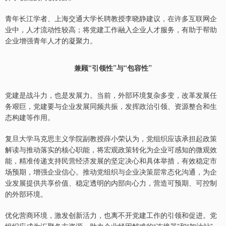
青年长江学者、上海交通大学长聘教授李晓静建议，在许多互联网企
业中，人才流动性较高；将党建工作融入企业人才服务，有助于帮助
上证综指
3951.19
+11.15
+0.28%
企业增强青年人才的凝聚力。
兼顾“引领性”与“包容性”
党建是战斗力，也是发展力。当前，外部环境复杂多变，改革发展任
务艰巨，党建要与企业发展同频共振，发挥政治引领、资源整合和生
态构建等作用。
复旦大学马克思主义学院副教授薛小荣认为，党组织应该承担起政策
深证成指
14206.81
-104.19
-0.73%
解读与推动落实的核心职能，将宏观政策转化为企业可感知的微观效
能，精准传递支持民营经济发展的坚定决心和具体举措，有效稳定市
场预期，增强企业信心。推动党组织与企业决策层常态化沟通，为企
业发展提供共享价值、稳定透明的内部向心力，营造可预期、可控制
的外部环境。
优化营商环境，激发创新活力，也离不开党建工作的引领和促进。党
组织应成为汇聚各方资源、助力企业纾困解难的“连接器”和“加油站”，