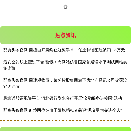
热点资讯
深证成指
14208.13
-102.88
-0.72%
配资头条官网 因擅自开展终止妊娠手术，任丘和谐医院被罚1.8万元
最安全的线上配资平台 警惕！有网站仿冒国家普通话水平测试网站实
施诈骗
配资头条官网 因违规收费，荣盛控股集团旗下房地产经纪公司被罚没
94万余元
最靠谱股票配资平台 河北银行衡水分行开展“金融服务进校园”活动
沪深300
4683.47
-10.97
-0.23%
配资头条官网 蚌埠两位造血干细胞捐献者获评“见义勇为先进个人”