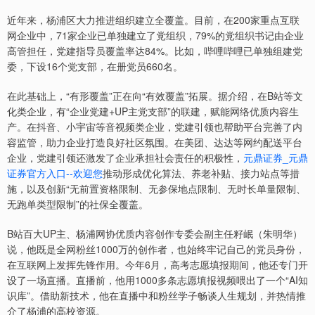
近年来，杨浦区大力推进组织建立全覆盖。目前，在200家重点互联
网企业中，71家企业已单独建立了党组织，79%的党组织书记由企业
高管担任，党建指导员覆盖率达84%。比如，哔哩哔哩已单独组建党
委，下设16个党支部，在册党员660名。
在此基础上，“有形覆盖”正在向“有效覆盖”拓展。据介绍，在B站等文
化类企业，有“企业党建+UP主党支部”的联建，赋能网络优质内容生
产。在抖音、小宇宙等音视频类企业，党建引领也帮助平台完善了内
容监管，助力企业打造良好社区氛围。在美团、达达等网约配送平台
企业，党建引领还激发了企业承担社会责任的积极性，
元鼎证券_元鼎
证券官方入口--欢迎您
推动形成优化算法、养老补贴、接力站点等措
施，以及创新“无前置资格限制、无参保地点限制、无时长单量限制、
无跑单类型限制”的社保全覆盖。
B站百大UP主、杨浦网协优质内容创作专委会副主任籽岷（朱明华）
说，他既是全网粉丝1000万的创作者，也始终牢记自己的党员身份，
在互联网上发挥先锋作用。今年6月，高考志愿填报期间，他还专门开
设了一场直播。直播前，他用1000多条志愿填报视频喂出了一个“AI知
识库”。借助新技术，他在直播中和粉丝学子畅谈人生规划，并热情推
介了杨浦的高校资源。