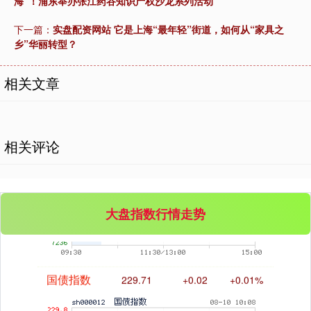
海”！浦东举办张江药谷知识产权沙龙系列活动
创业板指
3507.33
-55.79
-1.57%
下一篇：
实盘配资网站 它是上海“最年轻”街道，如何从“家具之
乡”华丽转型？
相关文章
相关评论
基金指数
7243.44
+1.34
+0.02%
大盘指数行情走势
国债指数
229.71
+0.02
+0.01%