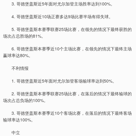
3. 哥德堡盖斯近5年面对尤尔加登主场胜率达到100%。
4. 哥德堡盖斯近10场正赛多达9场比赛半场有得失球。
5. 哥德堡盖斯本赛季联赛25场比赛，在领先的情况下最终获胜的
场次占总胜场的81%。
6. 哥德堡盖斯本赛季近10个主场比赛，在领先的情况下最终主场
赢球率达80%。
不利情报
1. 哥德堡盖斯近5年面对尤尔加登客场输球率达到50%。
2. 哥德堡盖斯本赛季联赛25场比赛，在落后的情况下最终输球的
场次占总负场的100%。
3. 哥德堡盖斯本赛季近10个客场比赛，在落后的情况下最终客场
输球率达100%。
中立