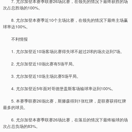
7. 尤尔加登本赛季联赛26场比赛，在领先的情况下最终获胜的场
次占总胜场的100%。
8. 尤尔加登本赛季近10个主场比赛，在领先的情况下最终主场赢
球率达100%。
不利情报
1. 尤尔加登近10场客场比赛得失球不超过2球的场次达到7场。
深证成指
14311.01
+200.89
+1.42%
2. 尤尔加登近10场比赛有5场平局。
3. 尤尔加登近10场主场比赛5场平局。
4. 尤尔加登近5年面对哥德堡盖斯客场输球率达到100%。
5. 本赛季联赛26场比赛，斯滕森得到1张红牌，是联赛获得红牌
最多的球员。
6. 尤尔加登本赛季联赛26场比赛，在落后的情况下最终输球的场
沪深300
4694.44
+43.13
+0.93%
次占总负场的83%。