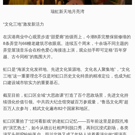
瑞虹新天地月亮湾
“文化三地”激发新活力
在滨港商业中心观景步道“甜爱廊”拾级而上，今潮8弄完整保留修缮的
8条弄堂与66幢老建筑尽收眼底。连续五个周末，十余场不同主题的
弄堂屋顶音乐会在粉色爱心海接连上演，观众抬手即可定格“百年穿
越、古今同框”的氛围大片。
虹口是“海派文化发祥地、先进文化策源地、文化名人聚集地”，“文化
三地”这一重要理念不仅是对虹口历史文化特质的精准定位，也成为虹
口建设城市软实力的重要基石。
截至目前，虹口区全域“大思政课”打造了百个思政场景，先进文化持
续强化价值引领。中共四大纪念馆突破百万参观量，“鲁迅文化周”超
百万人次参与，精武文化遍布82个国家和地区。
虹口区重拾了“过河看影戏”的老虹口记忆——百年前这里是剧院扎堆
的“演艺热土”，如今从德云社相声到脱口秀，再到沉浸式剧场，各类
演艺头部IP纷纷落户，四川北路又成了年轻人追着看演出的“观演高