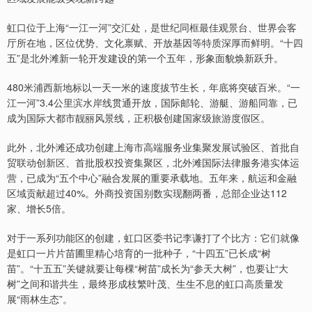
虹口位于上海“一江一河”交汇处，是世纪同框最佳观景台、世界会客
厅所在地，区位优势、文化禀赋、开放基因等特质深厚而鲜明。“十四
五”是北外滩新一轮开发建设的第一个五年，形象面貌焕新跃升。
480米浦西新地标以一天一米的速度拔节生长，年底将突破百米。“一
江一河”3.4公里滨水岸线贯通开放，国际邮轮、游艇、游船同靠，已
成为国际大都市靓丽风景线，正积极创建国家级旅游度假区。
此外，北外滩还成功创建上海市高端服务业集聚发展试验区、首批自
贸联动创新区、首批股权投资集聚区，北外滩国际法律服务港实体运
营，已成为“五个中心”融合发展的重要承载地。五年来，航运和金融
区域贡献超过40%。外商投资国别数实现翻两番，总部企业达112
家、增长5倍。
对于一系列功能区的创建，虹口区委书记李谦打了个比方：它们就像
是虹口一片片苗圃里精心培育的一批种子，“十四五”已长成“树
苗”。“十五五”关键就要让每棵“树苗”成长为“参天大树”，也要让“大
树”之间和谐共生，最终形成枝繁叶茂、生生不息的虹口高质量发
展“雨林生态”。