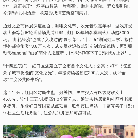
上证综指
3900.35
+21.92
+0.57%
地”，真正实现“一场演出带活一片商圈”。胜利电影院、群众影剧院、
今潮8弄协同焕新，构建形成演艺新空间集群。
通过文旅商体展深度融合，咖啡文化节、次元音乐嘉年华、游戏开发
者大会等新IP轮番登场黄浦江畔，虹口区年均各类演艺活动超3000
场。“邮轮经济”也成了入境游的“新引擎”，“十四五”期间虹口累计接待
境外邮轮旅客13.8万人次，从专属欢迎仪式到定制旅游线路，再到联
动“ShanghaiPass”简化入境流程，让境外游客下了邮轮就爱上这里。
“十四五”期间，虹口区还建立了全市首个文化人才公寓；和平书院点
深证成指
14110.12
-34.08
-0.24%
亮了城市夜晚的“文化之光”，年接待读者超过200万人次，获评全
球“年度公共图书馆”。
这五年来，虹口区对民生也十分关切。民生投入占区级财政支出
45.3%，较“十三五”末提高1.8个百分点。通过实施居家和社区养老服
务提升、乐业虹口等国家试点项目，联动市民驿站，丰富完善了“15分
钟社区生活服务圈”，让公共服务更加可感可及。
沪深300
4651.31
-6.85
-0.15%