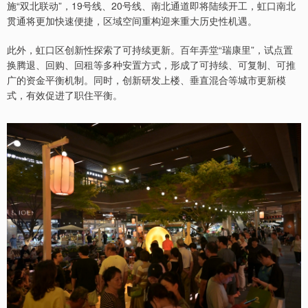
施“双北联动”，19号线、20号线、南北通道即将陆续开工，虹口南北
贯通将更加快速便捷，区域空间重构迎来重大历史性机遇。
此外，虹口区创新性探索了可持续更新。百年弄堂“瑞康里”，试点置
换腾退、回购、回租等多种安置方式，形成了可持续、可复制、可推
广的资金平衡机制。同时，创新研发上楼、垂直混合等城市更新模
式，有效促进了职住平衡。