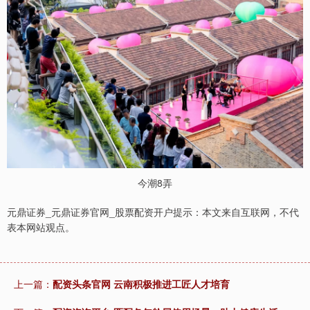
北证50
1122.88
+3.42
+0.30%
今潮8弄
元鼎证券_元鼎证券官网_股票配资开户提示：本文来自互联网，不代
表本网站观点。
创业板指
3515.56
-19.58
-0.55%
上一篇：
配资头条官网 云南积极推进工匠人才培育