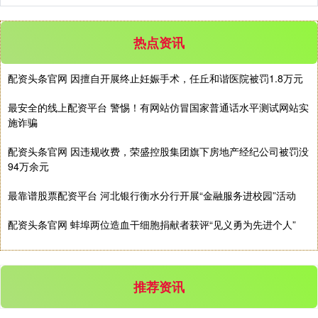
热点资讯
深证成指
14110.12
-34.08
-0.24%
配资头条官网 因擅自开展终止妊娠手术，任丘和谐医院被罚1.8万元
最安全的线上配资平台 警惕！有网站仿冒国家普通话水平测试网站实
施诈骗
配资头条官网 因违规收费，荣盛控股集团旗下房地产经纪公司被罚没
94万余元
最靠谱股票配资平台 河北银行衡水分行开展“金融服务进校园”活动
沪深300
4651.31
-6.85
-0.15%
配资头条官网 蚌埠两位造血干细胞捐献者获评“见义勇为先进个人”
推荐资讯